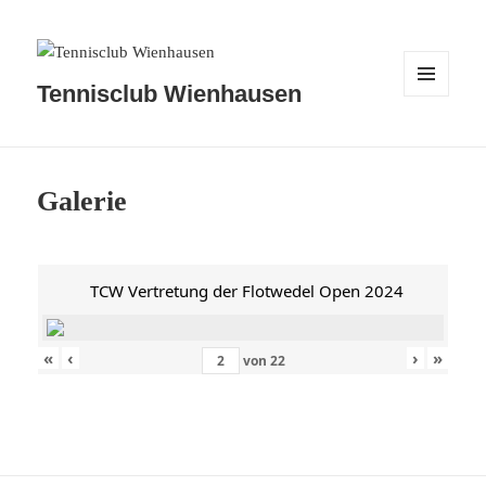
Tennisclub Wienhausen
MENÜ
UND
WIDGETS
Galerie
TCW Vertretung der Flotwedel Open 2024
«
‹
›
»
von
22