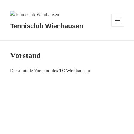
Tennisclub Wienhausen
MENÜ
UND
WIDGETS
Vorstand
Der akutelle Vorstand des TC Wienhausen:
Marco Fröhlich
1. Vorsitzender
Jens Hanebuth
2. Vorsitzender