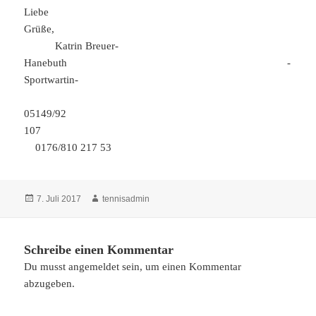
Liebe
Grüße,
Katrin Breuer-
Hanebuth -
Sportwartin-
05149/92
107
0176/810 217 53
Veröffentlicht
Autor
7. Juli 2017
tennisadmin
am
Schreibe einen Kommentar
Du musst
angemeldet
sein, um einen Kommentar
abzugeben.