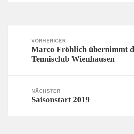
Beitragsnavigation
VORHERIGER
Marco Fröhlich übernimmt d
Vorheriger
Tennisclub Wienhausen
Beitrag:
NÄCHSTER
Saisonstart 2019
Nächster
Beitrag: