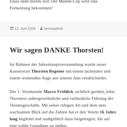
Eines steht bereits fest: Der Mumm-Cup wird eine
Fortsetzung bekommen!
Veröffentlicht
Autor
12. Juni 2026
tennisadmin
am
Wir sagen DANKE Thorsten!
Im Rahmen der Jahreshauptversammlung wurde unser
Kassenwart
Thorsten Regener
mit einem lachenden und
einem weinenden Auge aus seinem Amt verabschiedet.
Der 1. Vorsitzende
Marco Fröhlich
, sichtlich gerührt, lobte
Thorstens außergewöhnliche und verlässliche Führung der
Vereinsgeschäfte. Mit seiner ruhigen Art und dem stets
wachsamen Blick auf die Zahlen hat er den Verein
16 Jahre
lang
begleitet und maßgeblich dazu beigetragen, ihn auf
eine solide Grundlage zu stellen.