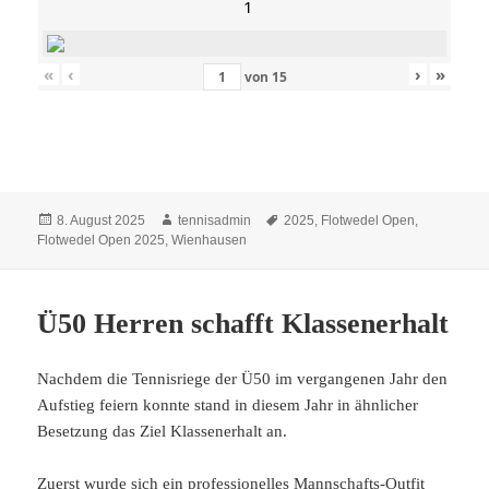
1
«
‹
›
»
von
15
Veröffentlicht
Autor
Schlagwörter
8. August 2025
tennisadmin
2025
,
Flotwedel Open
,
am
Flotwedel Open 2025
,
Wienhausen
Ü50 Herren schafft Klassenerhalt
Nachdem die Tennisriege der Ü50 im vergangenen Jahr den
Aufstieg feiern konnte stand in diesem Jahr in ähnlicher
Besetzung das Ziel Klassenerhalt an.
Zuerst wurde sich ein professionelles Mannschafts-Outfit