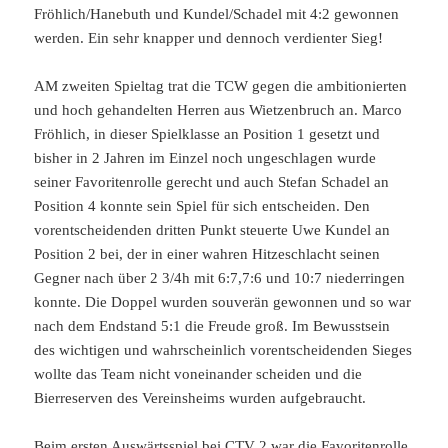
Fröhlich/Hanebuth und Kundel/Schadel mit 4:2 gewonnen
werden. Ein sehr knapper und dennoch verdienter Sieg!
AM zweiten Spieltag trat die TCW gegen die ambitionierten
und hoch gehandelten Herren aus Wietzenbruch an. Marco
Fröhlich, in dieser Spielklasse an Position 1 gesetzt und
bisher in 2 Jahren im Einzel noch ungeschlagen wurde
seiner Favoritenrolle gerecht und auch Stefan Schadel an
Position 4 konnte sein Spiel für sich entscheiden. Den
vorentscheidenden dritten Punkt steuerte Uwe Kundel an
Position 2 bei, der in einer wahren Hitzeschlacht seinen
Gegner nach über 2 3/4h mit 6:7,7:6 und 10:7 niederringen
konnte. Die Doppel wurden souverän gewonnen und so war
nach dem Endstand 5:1 die Freude groß. Im Bewusstsein
des wichtigen und wahrscheinlich vorentscheidenden Sieges
wollte das Team nicht voneinander scheiden und die
Bierreserven des Vereinsheims wurden aufgebraucht.
Beim ersten Auswärtsspiel bei CTV 2 war die Favoritenrolle