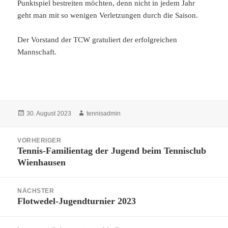
Punktspiel bestreiten möchten, denn nicht in jedem Jahr
geht man mit so wenigen Verletzungen durch die Saison.
Der Vorstand der TCW gratuliert der erfolgreichen
Mannschaft.
Veröffentlicht
Autor
30. August 2023
tennisadmin
am
Beitragsnavigation
VORHERIGER
Tennis-Familientag der Jugend beim Tennisclub
Vorheriger
Wienhausen
Beitrag:
NÄCHSTER
Flotwedel-Jugendturnier 2023
Nächster
Beitrag: